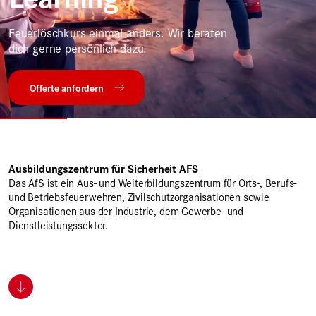
Rauchdurchzündung
Feuerlöschkurs
Gasexplosion
Feuerlöschkurs einmal anders. Wir beraten
dich gerne persönlich dazu.
weitere Informationen
Offerte anfordern
weitere Informationen
mehr Informationen
Ausbildungszentrum für Sicherheit AFS
Das AfS ist ein Aus- und Weiterbildungszentrum für Orts-, Berufs-
und Betriebsfeuerwehren, Zivilschutzorganisationen sowie
Organisationen aus der Industrie, dem Gewerbe- und
Dienstleistungssektor.