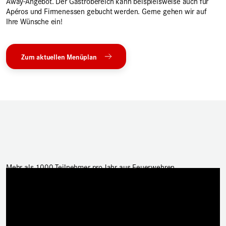
Away-Angebot. Der Gastrobereich kann beispielsweise auch für
Apéros und Firmenessen gebucht werden. Gerne gehen wir auf
Ihre Wünsche ein!
Zum aktuellen Menüplan
Mehr als 1000 Teilnehmer pro Jahr aus Feuerwehren,
Zivilschutzorganisationen, Privatunternehmen und Firmen aus der
ganzen Schweiz.